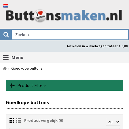
Artikelen in winkelwagen totaal: € 0,00
Menu
Goedkope buttons
Product Filters
Goedkope buttons
Product vergelijk (0)