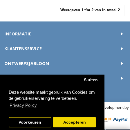
Weergeven 1 t/m 2 van in totaal 2
INFORMATIE
KLANTENSERVICE
ONTWERPSJABLOON
ACCOUNT
Sluiten
Deze website maakt gebruik van Cookies om
de gebruikerservaring te verbeteren.
Privacy Policy
© 2018 buttonsmaken.nl - Alle rechten voorbehouden | Development by
OCS
Voorkeuren
Accepteren