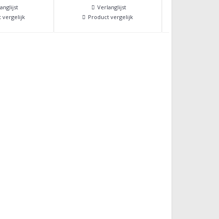
anglijst
Verlanglijst
Verla
 vergelijk
Product vergelijk
Product 