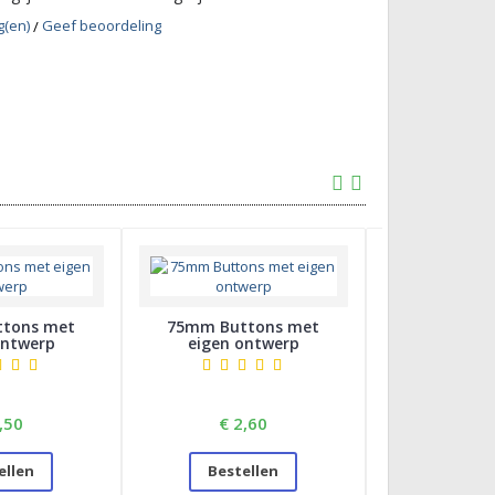
g(en)
Geef beoordeling
/
tons met
75mm Buttons met
56mm Super
ontwerp
eigen ontwerp
eigen o
,50
€ 2,60
€ 2
ellen
Bestellen
Beste