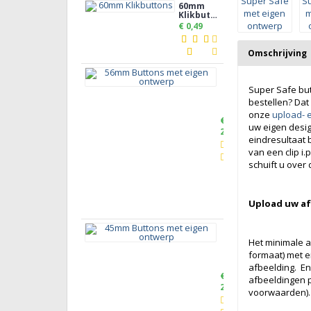
60mm
Klikbuttons
€ 0,49
Omschrijving
56mm
Buttons
Super Safe bu
met
eigen
bestellen? Dat
ontwerp
onze
upload- 
€
uw eigen desig
2,50
eindresultaat 
van een clip i.
schuift u over
Upload uw afb
45mm
Buttons
Het minimale a
met
formaat) met e
eigen
ontwerp
afbeelding.
En
€
afbeeldingen p
2,30
voorwaarden).