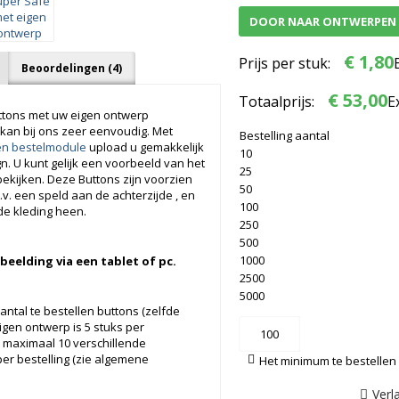
DOOR NAAR ONTWERPEN 
€ 1,80
Prijs per stuk:
Beoordelingen (4)
€ 53,00
Totaalprijs:
E
ttons met uw eigen ontwerp
 kan bij ons zeer eenvoudig.
Met
Bestelling aantal
en bestelmodule
upload u gemakkelijk
10
n. U kunt gelijk een voorbeeld van het
25
bekijken.
Deze Buttons zijn voorzien
50
p.v. een speld aan de achterzijde , en
100
 de kleding heen.
250
500
1000
eelding via een tablet of pc.
2500
5000
antal te bestellen buttons (zelfde
igen ontwerp is 5 stuks per
 maximaal 10 verschillende
er bestelling (zie algemene
Het minimum te bestellen 
Verla