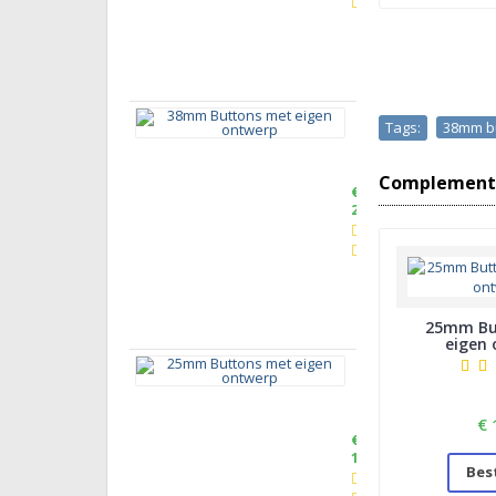
38mm
Tags:
38mm b
Buttons
met
eigen
ontwerp
Complementa
€
2,00
25mm Bu
eigen
25mm
Buttons
met
eigen
ontwerp
€ 
€
1,90
Bes