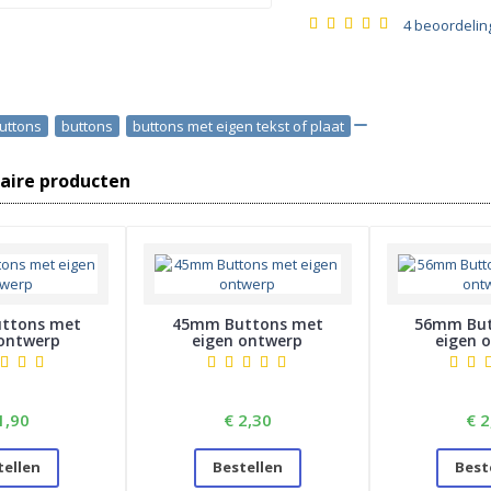
4 beoordelin
uttons
,
buttons
,
buttons met eigen tekst of plaat
ire producten
ttons met
45mm Buttons met
56mm But
 ontwerp
eigen ontwerp
eigen 
1,90
€ 2,30
€ 2
tellen
Bestellen
Best