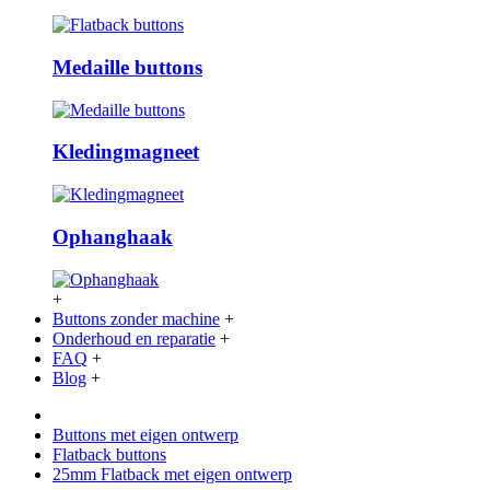
Medaille buttons
Kledingmagneet
Ophanghaak
+
Buttons zonder machine
+
Onderhoud en reparatie
+
FAQ
+
Blog
+
Buttons met eigen ontwerp
Flatback buttons
25mm Flatback met eigen ontwerp