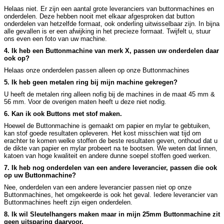
Helaas niet. Er zijn een aantal grote leveranciers van buttonmachines en
onderdelen. Deze hebben nooit met elkaar afgesproken dat button
onderdelen van hetzelfde formaat, ook onderling uitwisselbaar zijn. In bijna
alle gevallen is er een afwijking in het precieze formaat. Twijfelt u, stuur
ons even een foto van uw machine.
4. Ik heb een Buttonmachine van merk X, passen uw onderdelen daar
ook op?
Helaas onze onderdelen passen alleen op onze Buttonmachines
5. Ik heb geen metalen ring bij mijn machine gekregen?
U heeft de metalen ring alleen nofig bij de machines in de maat 45 mm &
56 mm. Voor de overigen maten heeft u deze niet nodig.
6. Kan ik ook Buttons met stof maken.
Hoewel de Buttonmachine is gemaakt om papier en mylar te gebtuiken,
kan stof goede resultaten opleveren. Het kost misschien wat tijd om
erachter te komen welke stoffen de beste resultaten geven, onthoud dat u
de dikte van papier en mylar probeert na te bootsen. We weten dat linnen,
katoen van hoge kwaliteit en andere dunne soepel stoffen goed werken.
7. Ik heb nog onderdelen van een andere leverancier, passen die ook
op uw Buttonmachine?
Nee, onderdelen van een andere leverancier passen niet op onze
Buttonmachines, het omgekeerde is ook het geval. Iedere leverancier van
Buttonmachines heeft zijn eigen onderdelen.
8. Ik wil Sleutelhangers maken maar in mijn 25mm Buttonmachine zit
geen uitsparing daarvoor.