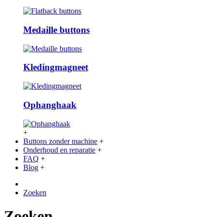
Medaille buttons
Kledingmagneet
Ophanghaak
+
Buttons zonder machine
+
Onderhoud en reparatie
+
FAQ
+
Blog
+
Zoeken
Zoeken