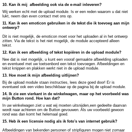
10. Kan ik mij afbeelding ook via de e-mail inleveren?
Wij werken echt met de upload module. Is er een reden waarom u dat niet
lukt, neem dan even contact met ons op.
11. Kan ik een emoticon gebruiken in de tekst die ik toevoeg aan mijn
ontwerp?
Dit is niet mogelijk, de emoticon moet voor het uploaden al in het ontwerp
zitten. Via de tekst is het niet mogelijk, de module accepteerd alleen
tekst.
12. Kan ik een afbeelding of tekst kopiëren in de upload module?
Nee dat is niet mogelijk, u kunt een vooraf gemaakte afbeelding uploaden
en eventueel met uw toetsenbord een tekst toevoegen. Afbeeldingen en
tekst knippen en plakken werkt niet in de upload module.
13. Hoe moet ik mijn afbeelding uitlijnen?
Bij de upload module staan instructies, lees deze goed door! Er is
eventueel ook een video beschikbaar op de pagina bij de upload module.
14. Ik zie een vierkant in de winkelwagen, maar op het voorbeeld was
mijn Button rond. Hoe kan dat?
In uw winkelwagen ziet u wat wij moeten uitsnijden,een gedeelte daarvan
wordt naar achteren om de Button gevouwen. Als uw voorbeeld gewoon
rond was dan komt het helemaal goed.
15. Heb ik een licensie nodig als ik foto's van internet gebruik?
Afbeeldingen van bekenden personen of stripfiguren mogen niet zomaar