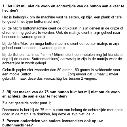
1. Het lukt mij niet de voor- en achterzijde van de button aan elkaar te
hechten?
Het is belangrijk om de machine vast te zetten, op bijv. een plank of tafel
(ongeacht het type buttonmachine);
Bij de Micro buttonmachine dient de drukplaat in zijn geheel in de grijze of
chromen ring gedrukt te worden. Ook de matrijs dient in zijn geheel naar
beneden te worden gedrukt;
Bij de Mini/Maxi en mega buttonmachine dient de rechter matrijs in zijn
geheel naar beneden te worden gedrukt.
Bij de Buttonmachines 45mm / 56mm dient een metalen ring (of kunststof
ring bij de oudere Buttonmachines) aanwezig te zijn in de matrijs waar de
achterzijde in wordt gelegd.
Gebruik papier niet zwaarder dan 80 grams, 80 grams is voldoende voor
een mooie Button. Zorg ervoor dat u maar 1 mylar
gebruikt, maak deze dus voorzichtig los tussen 2 vingers.
2. Bij het maken van de 75 mm button lukt het mij niet om de voor-
en achterzijde aan elkaar te hechten?
Zie het gestelde onder punt 1;
Daarnaast is het bij de 75 mm button van belang de achterzijde met speld
goed in de matrijs te drukken, leg deze er svp niet los in.
3. Passen onderdelen van andere leveranciers ook op uw
buttonmachines?