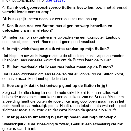
info@buttonsmaken.nl of
036-5252794
4. Kan ik ook gepersonaliseerde Buttons bestellen, b.v. met allemaal
verschillende namen erop?
Dit is mogelijk, neem daarvoor even contact met ons op.
5. Kan ik een ook een Button met eigen ontwerp bestellen en
uploaden via mijn telefoon?
Wij raden aan om uw ontwerp te uploaden via een Computer, Laptop of
een Tablet, een smart Phone geeft geen goed resultaat.
6. In mijn winkelwagen zie ik witte randen op mijn Button?
Dat klopt, in uw winkelwagen ziet u de afbeelding zoals wij deze moeten
uitsnijden, een gedeelte wordt dus om de Button heen gevouwen.
7. Bij het voorbeeld zie ik een rare halve maan op de Button?
Dat is een voorbeeld om aan te geven dat er lichtval op de Button komt,
de halve maan komt niet op de Button.
8. Hoe zorg ik dat ik het ontwerp goed op de Button krijg?
Zorg dat de afbeelding binnen de rode cirkel komt te staan, alles wat
buiten de rode cirkel staat komt aan de zijkant van de Button. Als u een
afbeelding heeft die buiten de rode cirkel mag doorlopen maar niet in het
zicht hoeft is dat natuurlijk prima. Heeft u een tekst of iets wat echt goed
zichtbaar moet zijn, zorg dan dat deze binnen de groene cirkel blijft.
9. Ik krijg een foutmelding bij het uploaden van mijn ontwerp?
Waarschijnlijk is de afbeelding te zwaar, Gebruik een afbeelding die niet
groter is dan 1,5,mb.