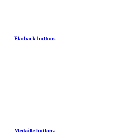
Flatback buttons
Medaille buttons