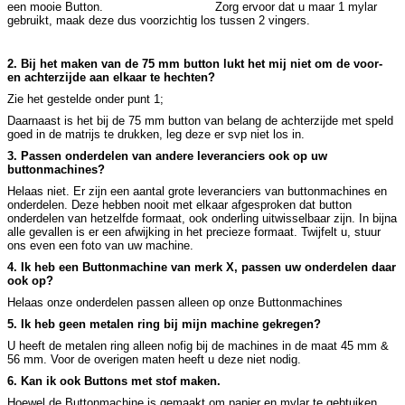
een mooie Button. Zorg ervoor dat u maar 1 mylar
gebruikt, maak deze dus voorzichtig los tussen 2 vingers.
2. Bij het maken van de 75 mm button lukt het mij niet om de voor-
en achterzijde aan elkaar te hechten?
Zie het gestelde onder punt 1;
Daarnaast is het bij de 75 mm button van belang de achterzijde met speld
goed in de matrijs te drukken, leg deze er svp niet los in.
3. Passen onderdelen van andere leveranciers ook op uw
buttonmachines?
Helaas niet. Er zijn een aantal grote leveranciers van buttonmachines en
onderdelen. Deze hebben nooit met elkaar afgesproken dat button
onderdelen van hetzelfde formaat, ook onderling uitwisselbaar zijn. In bijna
alle gevallen is er een afwijking in het precieze formaat. Twijfelt u, stuur
ons even een foto van uw machine.
4. Ik heb een Buttonmachine van merk X, passen uw onderdelen daar
ook op?
Helaas onze onderdelen passen alleen op onze Buttonmachines
5. Ik heb geen metalen ring bij mijn machine gekregen?
U heeft de metalen ring alleen nofig bij de machines in de maat 45 mm &
56 mm. Voor de overigen maten heeft u deze niet nodig.
6. Kan ik ook Buttons met stof maken.
Hoewel de Buttonmachine is gemaakt om papier en mylar te gebtuiken,