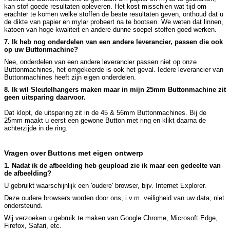
kan stof goede resultaten opleveren. Het kost misschien wat tijd om
erachter te komen welke stoffen de beste resultaten geven, onthoud dat u
de dikte van papier en mylar probeert na te bootsen. We weten dat linnen,
katoen van hoge kwaliteit en andere dunne soepel stoffen goed werken.
7. Ik heb nog onderdelen van een andere leverancier, passen die ook
op uw Buttonmachine?
Nee, onderdelen van een andere leverancier passen niet op onze
Buttonmachines, het omgekeerde is ook het geval. Iedere leverancier van
Buttonmachines heeft zijn eigen onderdelen.
8. Ik wil Sleutelhangers maken maar in mijn 25mm Buttonmachine zit
geen uitsparing daarvoor.
Dat klopt, de uitsparing zit in de 45 & 56mm Buttonmachines. Bij de
25mm maakt u eerst een gewone Button met ring en klikt daarna de
achterzijde in de ring.
Vragen over Buttons met eigen ontwerp
1. Nadat ik de afbeelding heb geupload zie ik maar een gedeelte van
de afbeelding?
U gebruikt waarschijnlijk een 'oudere' browser, bijv. Internet Explorer.
Deze oudere browsers worden door ons, i.v.m. veiligheid van uw data, niet
ondersteund.
Wij verzoeken u gebruik te maken van Google Chrome, Microsoft Edge,
Firefox, Safari, etc.