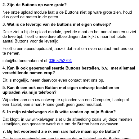
2. Zijn de Buttons op ware grote?
Nee onze upload module laat u de Buttons niet op ware grote zien, houd
dus goed de maten in de gaten.
3. Wat is de levertijd van de Buttons met eigen ontwerp?
Deze ziet u bij de upload module, geef de maat en het aantal aan en u ziet
de levertijd. Heeft u meerdere afbeeldingen dan kijkt u naar het totale
aantal Buttons voor de levertijd.
Heeft u een spoed opdracht, aarzel dat niet om even contact met ons op
te nemen.
info@buttonsmaken.nl of
036-5252794
4. Kan ik ook gepersonaliseerde Buttons bestellen, b.v. met allemaal
verschillende namen erop?
Dit is mogelijk, neem daarvoor even contact met ons op.
5. Kan ik een ook een Button met eigen ontwerp bestellen en
uploaden via mijn telefoon?
Wij raden aan om uw ontwerp te uploaden via een Computer, Laptop of
een Tablet, een smart Phone geeft geen goed resultaat.
6. In mijn winkelwagen zie ik witte randen op mijn Button?
Dat klopt, in uw winkelwagen ziet u de afbeelding zoals wij deze moeten
uitsnijden, een gedeelte wordt dus om de Button heen gevouwen.
7. Bij het voorbeeld zie ik een rare halve maan op de Button?
Dat is een voorbeeld om aan te geven dat er lichtval op de Button komt,