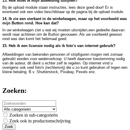
13. Hoe moet ik mijn afbeelding uitlijnen?
Bij de upload module staan instructies, lees deze goed door! Er is
eventueel ook een video beschikbaar op de pagina bij de upload module.
14. Ik zie een vierkant in de winkelwagen, maar op het voorbeeld was
mijn Button rond. Hoe kan dat?
In uw winkelwagen ziet u wat wij moeten uitsnijden,een gedeelte daarvan
wordt naar achteren om de Button gevouwen. Als uw voorbeeld gewoon
rond was dan komt het helemaal goed.
15. Heb ik een licensie nodig als ik foto's van internet gebruik?
Afbeeldingen van bekenden personen of stripfiguren mogen niet zomaar
gebruikt worden voor wederverkoop. U heeft daarvoor toestemming nodig
van de auteur, dit dient u echter zelf te regelen. Op internet vind u
overigens ook veel foto's (rechtenvrij) die u zo kunt gebruiken of tegen een
kleine betaling. B.v. Shutterstock, Pixabay, Pexels enz.
Zoeken:
Zoeken in sub-categorieën
Zoek ook in productomschrijving