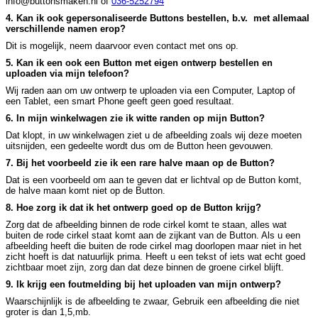
info@buttonsmaken.nl of
036-5252794
4. Kan ik ook gepersonaliseerde Buttons bestellen, b.v. met allemaal
verschillende namen erop?
Dit is mogelijk, neem daarvoor even contact met ons op.
5. Kan ik een ook een Button met eigen ontwerp bestellen en
uploaden via mijn telefoon?
Wij raden aan om uw ontwerp te uploaden via een Computer, Laptop of
een Tablet, een smart Phone geeft geen goed resultaat.
6. In mijn winkelwagen zie ik witte randen op mijn Button?
Dat klopt, in uw winkelwagen ziet u de afbeelding zoals wij deze moeten
uitsnijden, een gedeelte wordt dus om de Button heen gevouwen.
7. Bij het voorbeeld zie ik een rare halve maan op de Button?
Dat is een voorbeeld om aan te geven dat er lichtval op de Button komt,
de halve maan komt niet op de Button.
8. Hoe zorg ik dat ik het ontwerp goed op de Button krijg?
Zorg dat de afbeelding binnen de rode cirkel komt te staan, alles wat
buiten de rode cirkel staat komt aan de zijkant van de Button. Als u een
afbeelding heeft die buiten de rode cirkel mag doorlopen maar niet in het
zicht hoeft is dat natuurlijk prima. Heeft u een tekst of iets wat echt goed
zichtbaar moet zijn, zorg dan dat deze binnen de groene cirkel blijft.
9. Ik krijg een foutmelding bij het uploaden van mijn ontwerp?
Waarschijnlijk is de afbeelding te zwaar, Gebruik een afbeelding die niet
groter is dan 1,5,mb.