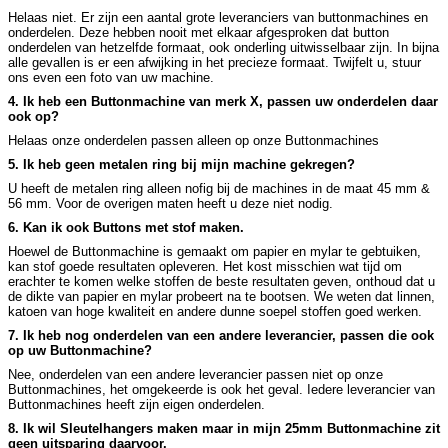
Helaas niet. Er zijn een aantal grote leveranciers van buttonmachines en
onderdelen. Deze hebben nooit met elkaar afgesproken dat button
onderdelen van hetzelfde formaat, ook onderling uitwisselbaar zijn. In bijna
alle gevallen is er een afwijking in het precieze formaat. Twijfelt u, stuur
ons even een foto van uw machine.
4. Ik heb een Buttonmachine van merk X, passen uw onderdelen daar
ook op?
Helaas onze onderdelen passen alleen op onze Buttonmachines
5. Ik heb geen metalen ring bij mijn machine gekregen?
U heeft de metalen ring alleen nofig bij de machines in de maat 45 mm &
56 mm. Voor de overigen maten heeft u deze niet nodig.
6. Kan ik ook Buttons met stof maken.
Hoewel de Buttonmachine is gemaakt om papier en mylar te gebtuiken,
kan stof goede resultaten opleveren. Het kost misschien wat tijd om
erachter te komen welke stoffen de beste resultaten geven, onthoud dat u
de dikte van papier en mylar probeert na te bootsen. We weten dat linnen,
katoen van hoge kwaliteit en andere dunne soepel stoffen goed werken.
7. Ik heb nog onderdelen van een andere leverancier, passen die ook
op uw Buttonmachine?
Nee, onderdelen van een andere leverancier passen niet op onze
Buttonmachines, het omgekeerde is ook het geval. Iedere leverancier van
Buttonmachines heeft zijn eigen onderdelen.
8. Ik wil Sleutelhangers maken maar in mijn 25mm Buttonmachine zit
geen uitsparing daarvoor.