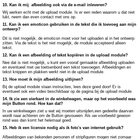
10. Kan ik mij afbeelding ook via de e-mail inleveren?
Wij werken echt met de upload module. Is er een reden waarom u dat niet
lukt, neem dan even contact met ons op.
11. Kan ik een emoticon gebruiken in de tekst die ik toevoeg aan mijn
ontwerp?
Dit is niet mogelijk, de emoticon moet voor het uploaden al in het ontwerp
zitten. Via de tekst is het niet mogelijk, de module accepteerd alleen
tekst.
12. Kan ik een afbeelding of tekst kopiëren in de upload module?
Nee dat is niet mogelijk, u kunt een vooraf gemaakte afbeelding uploaden
en eventueel met uw toetsenbord een tekst toevoegen. Afbeeldingen en
tekst knippen en plakken werkt niet in de upload module.
13. Hoe moet ik mijn afbeelding uitlijnen?
Bij de upload module staan instructies, lees deze goed door! Er is
eventueel ook een video beschikbaar op de pagina bij de upload module.
14. Ik zie een vierkant in de winkelwagen, maar op het voorbeeld was
mijn Button rond. Hoe kan dat?
In uw winkelwagen ziet u wat wij moeten uitsnijden,een gedeelte daarvan
wordt naar achteren om de Button gevouwen. Als uw voorbeeld gewoon
rond was dan komt het helemaal goed.
15. Heb ik een licensie nodig als ik foto's van internet gebruik?
Afbeeldingen van bekenden personen of stripfiguren mogen niet zomaar