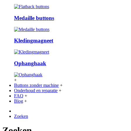
Medaille buttons
Kledingmagneet
Ophanghaak
+
Buttons zonder machine
+
Onderhoud en reparatie
+
FAQ
+
Blog
+
Zoeken
Zoeken