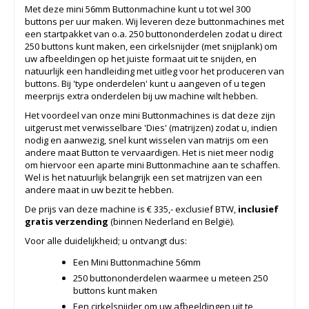
Met deze mini 56mm Buttonmachine kunt u tot wel 300
buttons per uur maken. Wij leveren deze buttonmachines met
een startpakket van o.a. 250 buttononderdelen zodat u direct
250 buttons kunt maken, een cirkelsnijder (met snijplank) om
uw afbeeldingen op het juiste formaat uit te snijden, en
natuurlijk een handleiding met uitleg voor het produceren van
buttons. Bij 'type onderdelen' kunt u aangeven of u tegen
meerprijs extra onderdelen bij uw machine wilt hebben.
Het voordeel van onze mini Buttonmachines is dat deze zijn
uitgerust met verwisselbare 'Dies' (matrijzen) zodat u, indien
nodig en aanwezig, snel kunt wisselen van matrijs om een
andere maat Button te vervaardigen. Het is niet meer nodig
om hiervoor een aparte mini Buttonmachine aan te schaffen.
Wel is het natuurlijk belangrijk een set matrijzen van een
andere maat in uw bezit te hebben.
De prijs van deze machine is € 335,- exclusief BTW,
inclusief
gratis verzending
(binnen Nederland en België).
Voor alle duidelijkheid; u ontvangt dus:
Een Mini Buttonmachine 56mm
250 buttononderdelen waarmee u meteen 250
buttons kunt maken
Een cirkelsnijder om uw afbeeldingen uit te