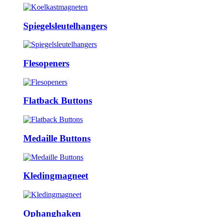
Spiegelsleutelhangers
Flesopeners
Flatback Buttons
Medaille Buttons
Kledingmagneet
Ophanghaken