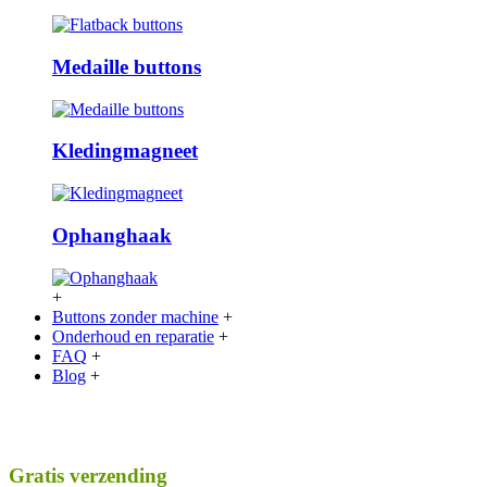
Medaille buttons
Kledingmagneet
Ophanghaak
+
Buttons zonder machine
+
Onderhoud en reparatie
+
FAQ
+
Blog
+
Gratis verzending