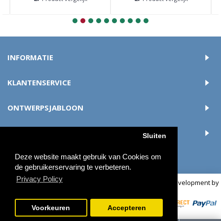
INFORMATIE
KLANTENSERVICE
ONTWERPSJABLOON
ACCOUNT
Sluiten
Deze website maakt gebruik van Cookies om
de gebruikerservaring te verbeteren.
Privacy Policy
© 2018 buttonsmaken.nl - Alle rechten voorbehouden | Development by
OCS
Voorkeuren
Accepteren