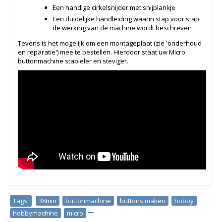
Een handige cirkelsnijder met snijplankje
Een duidelijke handleiding waarin stap voor stap
de werking van de machine wordt beschreven
Tevens is het mogelijk om een montageplaat (zie 'onderhoud
en reparatie') mee te bestellen. Hierdoor staat uw Micro
buttonmachine stabieler en steviger.
Tags:
38mm
,
buttonmachine
,
buttons maken
,
hobby
,
hobbymachine
,
micro