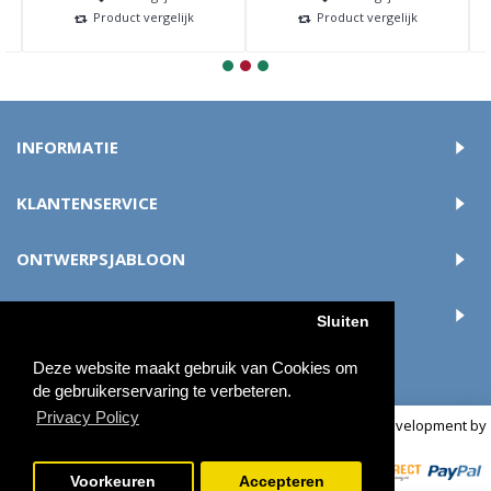
Product vergelijk
Product vergelijk
INFORMATIE
KLANTENSERVICE
ONTWERPSJABLOON
ACCOUNT
Sluiten
Deze website maakt gebruik van Cookies om
de gebruikerservaring te verbeteren.
Privacy Policy
© 2018 buttonsmaken.nl - Alle rechten voorbehouden | Development by
OCS
Voorkeuren
Accepteren