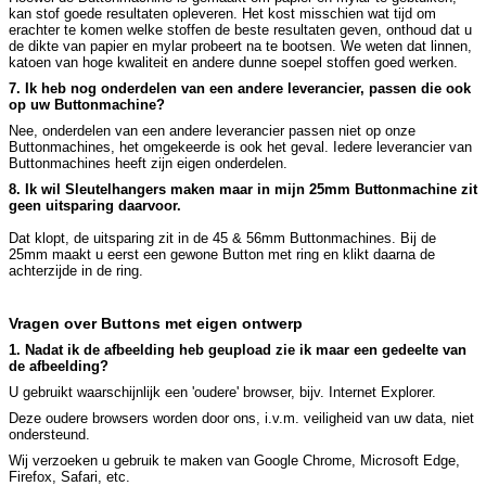
kan stof goede resultaten opleveren. Het kost misschien wat tijd om
erachter te komen welke stoffen de beste resultaten geven, onthoud dat u
de dikte van papier en mylar probeert na te bootsen. We weten dat linnen,
katoen van hoge kwaliteit en andere dunne soepel stoffen goed werken.
7. Ik heb nog onderdelen van een andere leverancier, passen die ook
op uw Buttonmachine?
Nee, onderdelen van een andere leverancier passen niet op onze
Buttonmachines, het omgekeerde is ook het geval. Iedere leverancier van
Buttonmachines heeft zijn eigen onderdelen.
8. Ik wil Sleutelhangers maken maar in mijn 25mm Buttonmachine zit
geen uitsparing daarvoor.
Dat klopt, de uitsparing zit in de 45 & 56mm Buttonmachines. Bij de
25mm maakt u eerst een gewone Button met ring en klikt daarna de
achterzijde in de ring.
Vragen over Buttons met eigen ontwerp
1. Nadat ik de afbeelding heb geupload zie ik maar een gedeelte van
de afbeelding?
U gebruikt waarschijnlijk een 'oudere' browser, bijv. Internet Explorer.
Deze oudere browsers worden door ons, i.v.m. veiligheid van uw data, niet
ondersteund.
Wij verzoeken u gebruik te maken van Google Chrome, Microsoft Edge,
Firefox, Safari, etc.