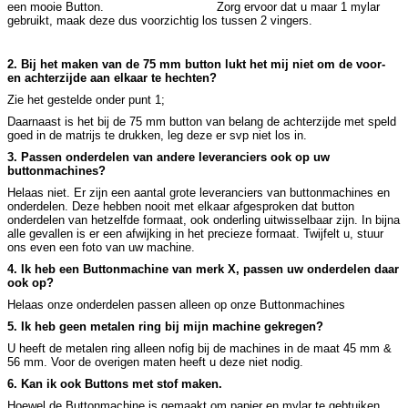
een mooie Button. Zorg ervoor dat u maar 1 mylar
gebruikt, maak deze dus voorzichtig los tussen 2 vingers.
2. Bij het maken van de 75 mm button lukt het mij niet om de voor-
en achterzijde aan elkaar te hechten?
Zie het gestelde onder punt 1;
Daarnaast is het bij de 75 mm button van belang de achterzijde met speld
goed in de matrijs te drukken, leg deze er svp niet los in.
3. Passen onderdelen van andere leveranciers ook op uw
buttonmachines?
Helaas niet. Er zijn een aantal grote leveranciers van buttonmachines en
onderdelen. Deze hebben nooit met elkaar afgesproken dat button
onderdelen van hetzelfde formaat, ook onderling uitwisselbaar zijn. In bijna
alle gevallen is er een afwijking in het precieze formaat. Twijfelt u, stuur
ons even een foto van uw machine.
4. Ik heb een Buttonmachine van merk X, passen uw onderdelen daar
ook op?
Helaas onze onderdelen passen alleen op onze Buttonmachines
5. Ik heb geen metalen ring bij mijn machine gekregen?
U heeft de metalen ring alleen nofig bij de machines in de maat 45 mm &
56 mm. Voor de overigen maten heeft u deze niet nodig.
6. Kan ik ook Buttons met stof maken.
Hoewel de Buttonmachine is gemaakt om papier en mylar te gebtuiken,