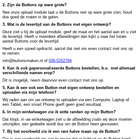
2. Zijn de Buttons op ware grote?
Nee onze upload module laat u de Buttons niet op ware grote zien, houd
dus goed de maten in de gaten.
3. Wat is de levertijd van de Buttons met eigen ontwerp?
Deze ziet u bij de upload module, geef de maat en het aantal aan en u ziet
de levertijd. Heeft u meerdere afbeeldingen dan kijkt u naar het totale
aantal Buttons voor de levertijd.
Heeft u een spoed opdracht, aarzel dat niet om even contact met ons op
te nemen.
info@buttonsmaken.nl of
036-5252794
4. Kan ik ook gepersonaliseerde Buttons bestellen, b.v. met allemaal
verschillende namen erop?
Dit is mogelijk, neem daarvoor even contact met ons op.
5. Kan ik een ook een Button met eigen ontwerp bestellen en
uploaden via mijn telefoon?
Wij raden aan om uw ontwerp te uploaden via een Computer, Laptop of
een Tablet, een smart Phone geeft geen goed resultaat.
6. In mijn winkelwagen zie ik witte randen op mijn Button?
Dat klopt, in uw winkelwagen ziet u de afbeelding zoals wij deze moeten
uitsnijden, een gedeelte wordt dus om de Button heen gevouwen.
7. Bij het voorbeeld zie ik een rare halve maan op de Button?
Dat is een voorbeeld om aan te geven dat er lichtval op de Button komt,