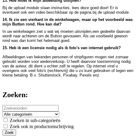
13. Hoe moet ik mijn afbeelding uitlijnen?
Bij de upload module staan instructies, lees deze goed door! Er is
eventueel ook een video beschikbaar op de pagina bij de upload module.
14. Ik zie een vierkant in de winkelwagen, maar op het voorbeeld was
mijn Button rond. Hoe kan dat?
In uw winkelwagen ziet u wat wij moeten uitsnijden,een gedeelte daarvan
wordt naar achteren om de Button gevouwen. Als uw voorbeeld gewoon
rond was dan komt het helemaal goed.
15. Heb ik een licensie nodig als ik foto's van internet gebruik?
Afbeeldingen van bekenden personen of stripfiguren mogen niet zomaar
gebruikt worden voor wederverkoop. U heeft daarvoor toestemming nodig
van de auteur, dit dient u echter zelf te regelen. Op internet vind u
overigens ook veel foto's (rechtenvrij) die u zo kunt gebruiken of tegen een
kleine betaling. B.v. Shutterstock, Pixabay, Pexels enz.
Zoeken:
Zoeken in sub-categorieën
Zoek ook in productomschrijving