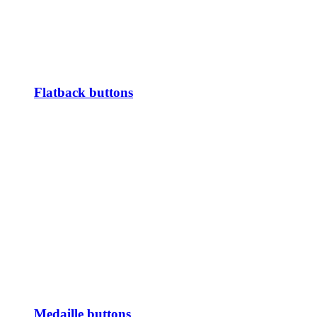
Flatback buttons
Medaille buttons