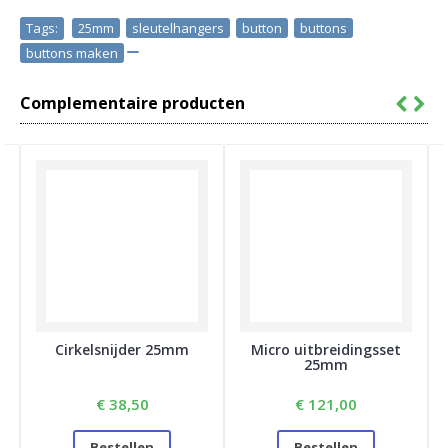
Tags:
25mm
,
sleutelhangers
,
button
,
buttons
,
buttons maken
Complementaire producten
Cirkelsnijder 25mm
Micro uitbreidingsset
25mm
€ 38,50
€ 121,00
Bestellen
Bestellen