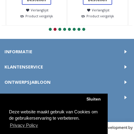
Verlanglijst
Verlanglijst
Product vergelijk
Product vergelijk
INFORMATIE
KLANTENSERVICE
ONTWERPSJABLOON
ACCOUNT
Sluiten
Deze website maakt gebruik van Cookies om
de gebruikerservaring te verbeteren.
Privacy Policy
© 2018 buttonsmaken.nl - Alle rechten voorbehouden | Development by
OCS