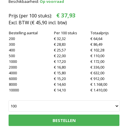
Beschikbaarheid:
Op voorraad
€ 37,93
Prijs (per 100 stuks):
Excl. BTW (
€ 45,90
incl. btw)
Bestelling aantal
Per 100 stuks
Totaalprijs
200
€ 32,32
€ 64,64
300
€ 28,83
€ 86,49
400
€ 25,57
€ 102,28
500
€ 22,00
€ 110,00
1000
€ 17,20
€ 172,00
2000
€ 16,80
€ 336,00
4000
€ 15,80
€ 632,00
6000
€ 15,20
€ 912,00
8000
€ 14,60
€ 1.168,00
10000
€ 14,10
€ 1.410,00
BESTELLEN