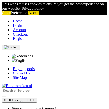
This website uses cookies to ensure you get the best experience on
our website.
Privacy Policy
Close
Preferences
Accept
Home
Login
Account
Checkout
Register
Buying goods
Contact Us
Site Map
€ 0.00 item(s) - € 0.00
Your shopping cart is empty!