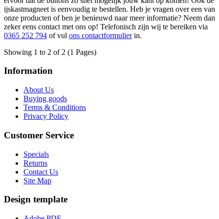
ervoor dat de buttons zo snel mogelijk jouw kant op komen! Ook de
ijskastmagneet is eenvoudig te bestellen. Heb je vragen over een van
onze producten of ben je benieuwd naar meer informatie? Neem dan
zeker eens contact met ons op! Telefonisch zijn wij te bereiken via
0365 252 794
of vul
ons contactformulier
in.
Showing 1 to 2 of 2 (1 Pages)
Information
About Us
Buying goods
Terms & Conditions
Privacy Policy
Customer Service
Specials
Returns
Contact Us
Site Map
Design template
Adobe PDF