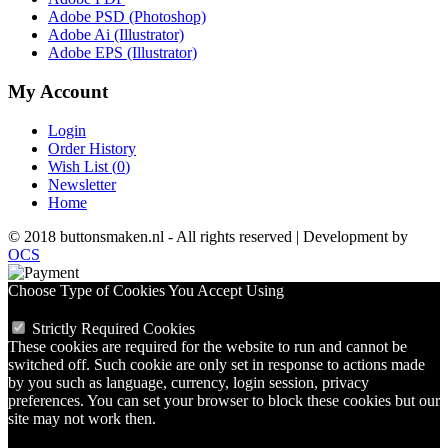
Adobe PSD (Photoshop)
Adobe Ai (Illustrator)
Adobe EPS (Illustrator)
My Account
Login
Order History
Wish List (
0
)
Newsletter
Home
© 2018 buttonsmaken.nl - All rights reserved | Development by
OCS
Choose Type of Cookies You Accept Using
Strictly Required Cookies
These cookies are required for the website to run and cannot be
switched off. Such cookie are only set in response to actions made
by you such as language, currency, login session, privacy
preferences. You can set your browser to block these cookies but our
site may not work then.