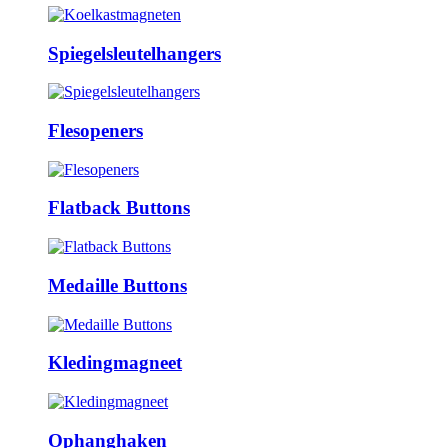
Spiegelsleutelhangers
Flesopeners
Flatback Buttons
Medaille Buttons
Kledingmagneet
Ophanghaken