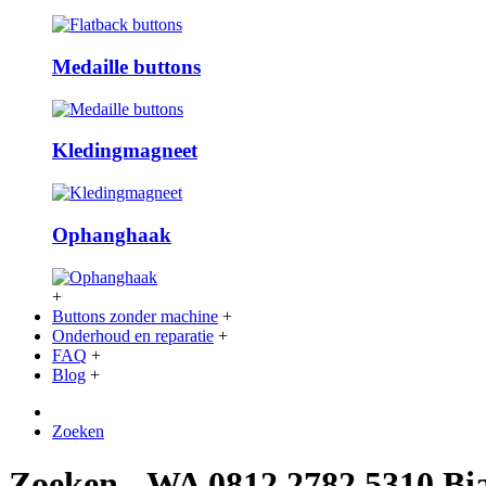
Medaille buttons
Kledingmagneet
Ophanghaak
+
Buttons zonder machine
+
Onderhoud en reparatie
+
FAQ
+
Blog
+
Zoeken
Zoeken - WA 0812 2782 5310 B